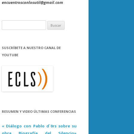
encuentrosconlosutil@gmail.com
B
u
s
c
SUSCRÍBETE A NUESTRO CANAL DE
a
YOUTUBE
r
:
RESUMEN Y VIDEO ÚLTIMAS CONFERENCIAS
« Diálogo con Pablo d´0rs sobre su
obra Biografía del Silencio»