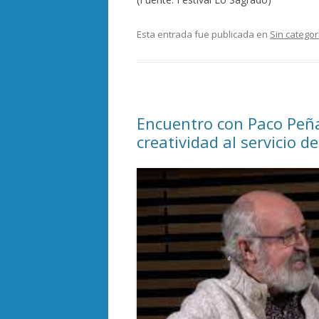
Esta entrada fue publicada en
Sin categor
Encuentro con Paco Peña
creatividad al servicio d