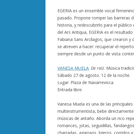
EGERIA es un ensemble vocal femenino
pasado. Propone romper las barreras de
historia, y redescubrirlo para el público
del Ars Antiqua, EGERIA es el resultado
Fabiana Sans Arcílagos, que crearon y 
se atreven a hacer: recuperar el repert
siempre desde un punto de vista cont
VANESA MUELA
.
De raíz
. Música tradic
Sábado 27 de agosto. 12 de la noche.
Lugar: Plaza de Navarrevisca.
Entrada libre.
Vanesa Muela es una de las principales 
multiinstrumentista, bebe directamente de
músicas de antaño. Aborda un rico repe
romances, jotas, seguidillas, fandangos
charradas, agarraos, ligeros, corridos 