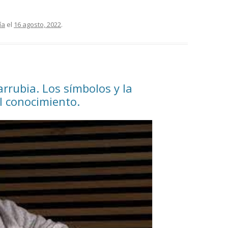
ía
el
16 agosto, 2022
.
rrubia. Los símbolos y la
el conocimiento.