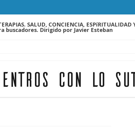
TERAPIAS. SALUD, CONCIENCIA, ESPíRITUALIDA
a buscadores. Dirigido por Javier Esteban
Saltar
al
contenido