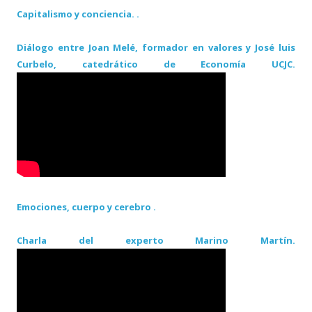
Capitalismo y conciencia. .
Diálogo entre Joan Melé, formador en valores y José luis
Curbelo, catedrático de Economía UCJC.
Emociones, cuerpo y cerebro .
Charla del experto Marino Martín.