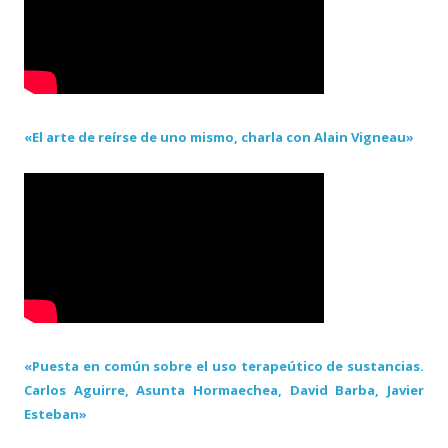
«El arte de reírse de uno mismo, charla con Alain Vigneau»
«Puesta en común sobre el uso terapeútico de sustancias.
Carlos Aguirre, Asunta Hormaechea, David Barba, Javier
Esteban»