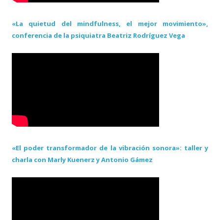
«La quietud del mindfulness, el mejor movimiento»,
conferencia de la psiquiatra Beatriz Rodríguez Vega
«El poder transformador de la vibración sonora»: taller y
charla con Marly Kuenerz y Antonio Gámez