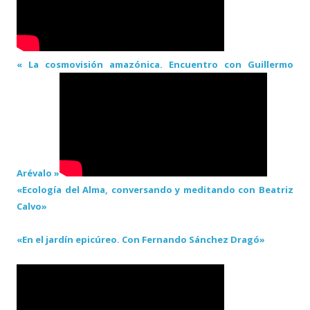
« La cosmovisión amazónica. Encuentro con Guillermo
Arévalo »
«Ecología del Alma, conversando y meditando con Beatriz
Calvo»
«En el jardín epicúreo. Con Fernando Sánchez Dragó»