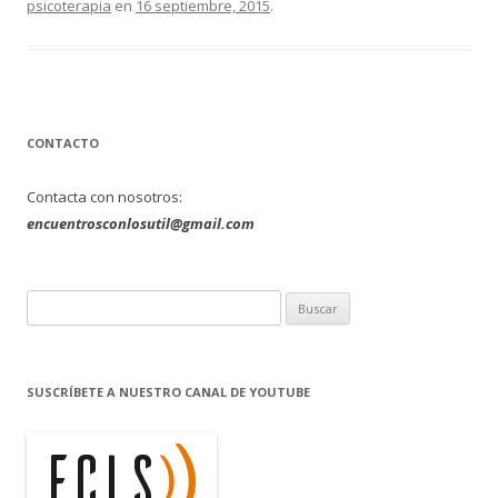
psicoterapia
en
16 septiembre, 2015
.
CONTACTO
Contacta con nosotros:
encuentrosconlosutil@gmail.com
B
u
s
c
SUSCRÍBETE A NUESTRO CANAL DE YOUTUBE
a
r
: