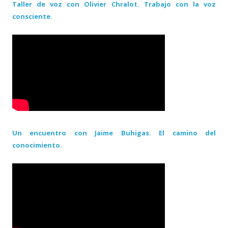
Taller de voz con Olivier Chralot. Trabajo con la voz
consciente.
Un encuentro con Jaime Buhigas. El camino del
conocimiento.