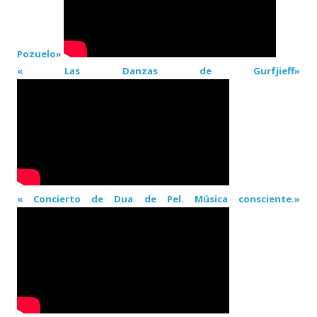
Pozuelo»
« Las Danzas de Gurfjieff»
« Concierto de Dua de Pel. Música consciente.»