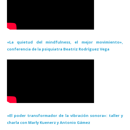
«La quietud del mindfulness, el mejor movimiento»,
conferencia de la psiquiatra Beatriz Rodríguez Vega
«El poder transformador de la vibración sonora»: taller y
charla con Marly Kuenerz y Antonio Gámez