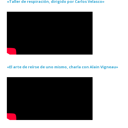
«Taller de respiración, dirigido por Carlos Velasco»
«El arte de reírse de uno mismo, charla con Alain Vigneau»