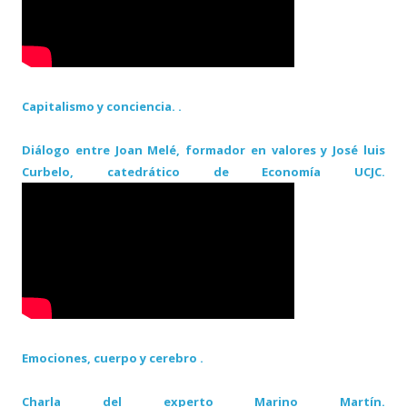
Capitalismo y conciencia. .
Diálogo entre Joan Melé, formador en valores y José luis
Curbelo, catedrático de Economía UCJC.
Emociones, cuerpo y cerebro .
Charla del experto Marino Martín.