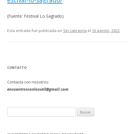
estival-lo-sagrado/
(Fuente: Festival Lo Sagrado)
Esta entrada fue publicada en
Sin categoría
el
16 agosto, 2022
.
CONTACTO
Contacta con nosotros:
encuentrosconlosutil@gmail.com
B
u
s
c