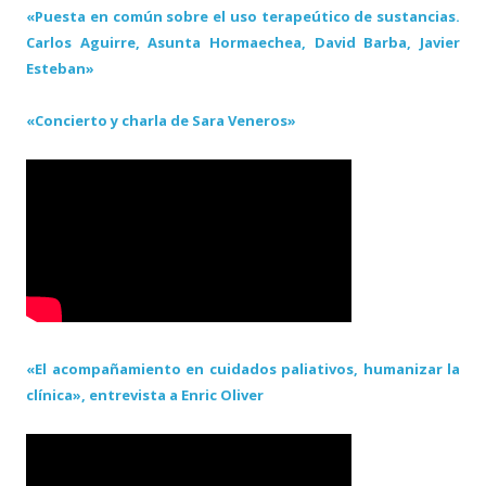
«Puesta en común sobre el uso terapeútico de sustancias.
Carlos Aguirre, Asunta Hormaechea, David Barba, Javier
Esteban»
«Concierto y charla de Sara Veneros»
«El acompañamiento en cuidados paliativos, humanizar la
clínica», entrevista a Enric Oliver