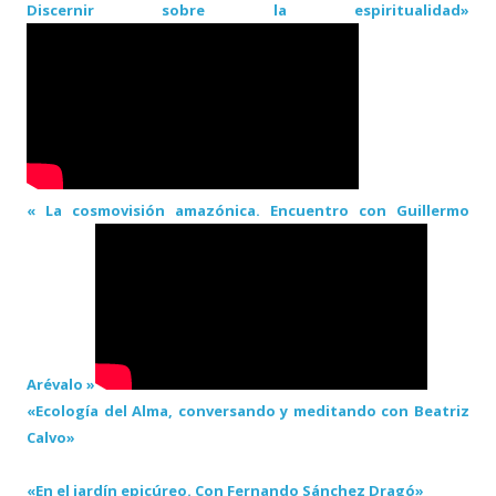
Discernir sobre la espiritualidad»
« La cosmovisión amazónica. Encuentro con Guillermo
Arévalo »
«Ecología del Alma, conversando y meditando con Beatriz
Calvo»
«En el jardín epicúreo. Con Fernando Sánchez Dragó»