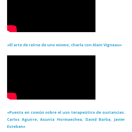
«El arte de reírse de uno mismo, charla con Alain Vigneau»
«Puesta en común sobre el uso terapeútico de sustancias.
Carlos Aguirre, Asunta Hormaechea, David Barba, Javier
Esteban»