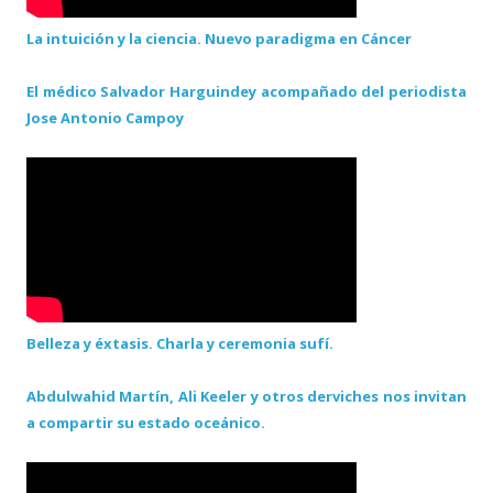
La intuición y la ciencia. Nuevo paradigma en Cáncer
El médico Salvador Harguindey acompañado del periodista
Jose Antonio Campoy
Belleza y éxtasis. Charla y ceremonia sufí.
Abdulwahid Martín, Ali Keeler y otros derviches nos invitan
a compartir su estado oceánico.