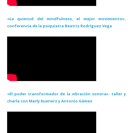
«La quietud del mindfulness, el mejor movimiento»,
conferencia de la psiquiatra Beatriz Rodríguez Vega
«El poder transformador de la vibración sonora»: taller y
charla con Marly Kuenerz y Antonio Gámez