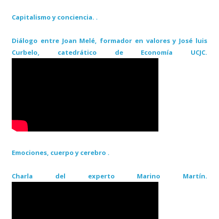
Capitalismo y conciencia. .
Diálogo entre Joan Melé, formador en valores y José luis
Curbelo, catedrático de Economía UCJC.
Emociones, cuerpo y cerebro .
Charla del experto Marino Martín.