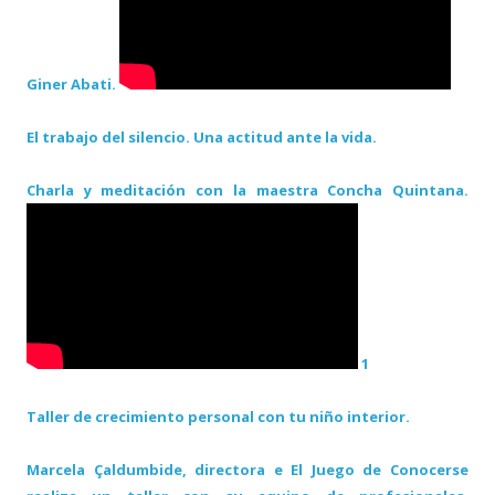
Giner Abati.
El trabajo del silencio. Una actitud ante la vida.
Charla y meditación con la maestra Concha Quintana.
1
Taller de crecimiento personal con tu niño interior.
Marcela Çaldumbide, directora e El Juego de Conocerse