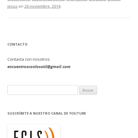
jesus
en
26 noviembre, 2014
.
CONTACTO
Contacta con nosotros:
encuentrosconlosutil@gmail.com
B
u
s
c
SUSCRÍBETE A NUESTRO CANAL DE YOUTUBE
a
r
: