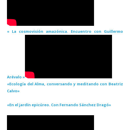
« La cosmovisión amazónica. Encuentro con Guillermo
Arévalo »
«Ecología del Alma, conversando y meditando con Beatriz
Calvo»
«En el jardín epicúreo. Con Fernando Sánchez Dragó»