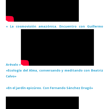
« La cosmovisión amazónica. Encuentro con Guillermo
Arévalo »
«Ecología del Alma, conversando y meditando con Beatriz
Calvo»
«En el jardín epicúreo. Con Fernando Sánchez Dragó»