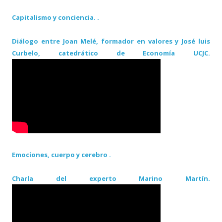
Capitalismo y conciencia. .
Diálogo entre Joan Melé, formador en valores y José luis
Curbelo, catedrático de Economía UCJC.
Emociones, cuerpo y cerebro .
Charla del experto Marino Martín.