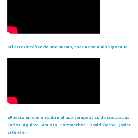
«El arte de reírse de uno mismo, charla con Alain Vigneau»
«Puesta en común sobre el uso terapeútico de sustancias.
Carlos Aguirre, Asunta Hormaechea, David Barba, Javier
Esteban»