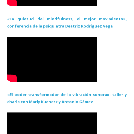
«La quietud del mindfulness, el mejor movimiento»,
conferencia de la psiquiatra Beatriz Rodríguez Vega
«El poder transformador de la vibración sonora»: taller y
charla con Marly Kuenerz y Antonio Gámez