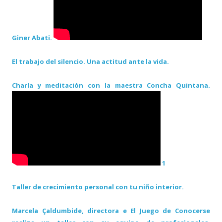
Giner Abati.
El trabajo del silencio. Una actitud ante la vida.
Charla y meditación con la maestra Concha Quintana.
1
Taller de crecimiento personal con tu niño interior.
Marcela Çaldumbide, directora e El Juego de Conocerse