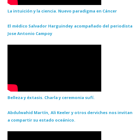
La intuición y la ciencia. Nuevo paradigma en Cáncer
El médico Salvador Harguindey acompañado del periodista
Jose Antonio Campoy
Belleza y éxtasis. Charla y ceremonia sufí.
Abdulwahid Martín, Ali Keeler y otros derviches nos invitan
a compartir su estado oceánico.