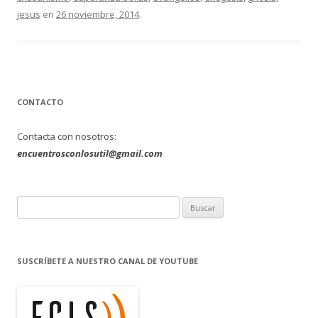
jesus
en
26 noviembre, 2014
.
CONTACTO
Contacta con nosotros:
encuentrosconlosutil@gmail.com
B
u
s
c
SUSCRÍBETE A NUESTRO CANAL DE YOUTUBE
a
r
: