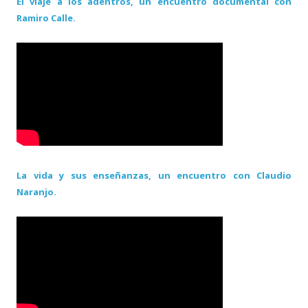
El viaje a los adentros, un encuentro documental con
Ramiro Calle.
La vida y sus enseñanzas, un encuentro con Claudio
Naranjo.