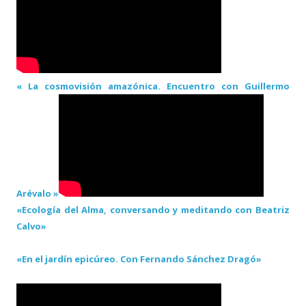
« La cosmovisión amazónica. Encuentro con Guillermo
Arévalo »
«Ecología del Alma, conversando y meditando con Beatriz
Calvo»
«En el jardín epicúreo. Con Fernando Sánchez Dragó»