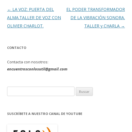
Navegación
←
LA VOZ: PUERTA DEL
EL PODER TRANSFORMADOR
de
ALMA.TALLER DE VOZ CON
DE LA VIBRACIÓN SONORA.
entradas
OLIVIER CHARLOT.
TALLER y CHARLA
→
CONTACTO
Contacta con nosotros:
encuentrosconlosutil@gmail.com
B
u
s
c
SUSCRÍBETE A NUESTRO CANAL DE YOUTUBE
a
r