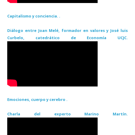
Capitalismo y conciencia. .
Diálogo entre Joan Melé, formador en valores y José luis
Curbelo, catedrático de Economía UCJC.
Emociones, cuerpo y cerebro .
Charla del experto Marino Martín.