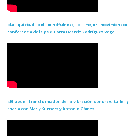
«La quietud del mindfulness, el mejor movimiento»,
conferencia de la psiquiatra Beatriz Rodríguez Vega
«El poder transformador de la vibración sonora»: taller y
charla con Marly Kuenerz y Antonio Gámez