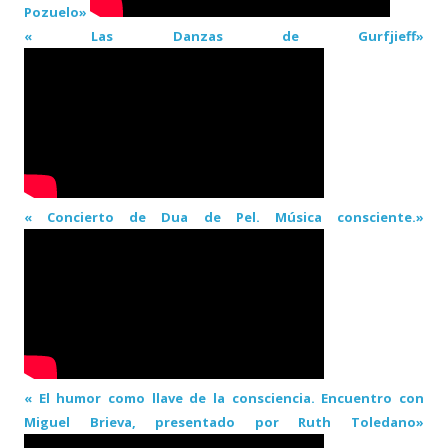
Pozuelo»
« Las Danzas de Gurfjieff»
« Concierto de Dua de Pel. Música consciente.»
« El humor como llave de la consciencia. Encuentro con
Miguel Brieva, presentado por Ruth Toledano»