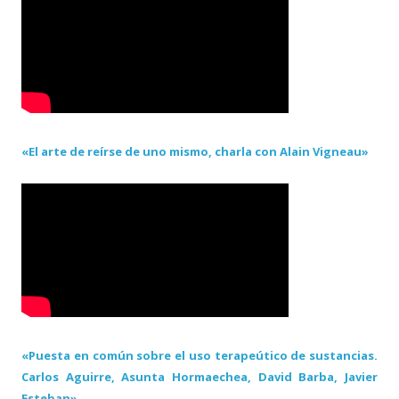
«El arte de reírse de uno mismo, charla con Alain Vigneau»
«Puesta en común sobre el uso terapeútico de sustancias.
Carlos Aguirre, Asunta Hormaechea, David Barba, Javier
Esteban»