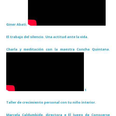
Giner Abati.
El trabajo del silencio. Una actitud ante la vida.
Charla y meditación con la maestra Concha Quintana.
1
Taller de crecimiento personal con tu niño interior.
Marcela Çaldumbide, directora e El Juego de Conocerse